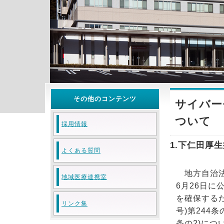
その他のコンテンツ
サイバー
ついて
採用情報
1.下仁田厚
よくある質問
地方自治法の
地域医療連携室
6月26日
を確保するた
リンク集
号)第244
条の2)につ