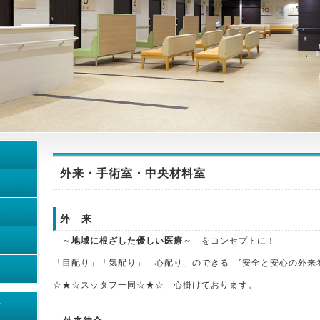
外来・手術室・中央材料室
外 来
～地域に根ざした優しい医療～
をコンセプトに！
「目配り」「気配り」「心配り」のできる ”安全と安心の外来
☆★☆スッタフ一同☆★☆ 心掛けております。
ツ