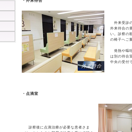
・外来待合
外来受診の
外来待合の
い。診察の
の椅子へご
発熱や嘔吐
は別の待合
中央の受付
・点滴室
診察後に点滴治療が必要な患者さま